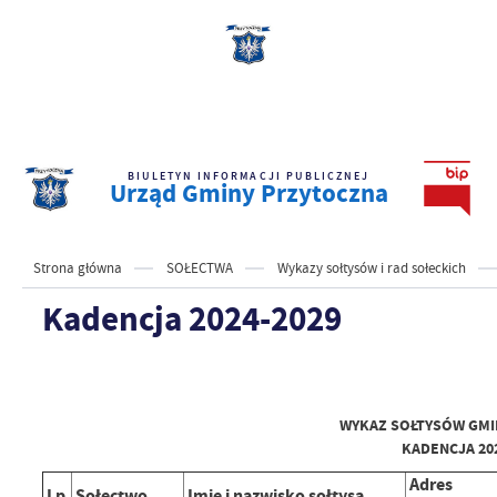
BIULETYN INFORMACJI PUBLICZNEJ
Urząd Gminy Przytoczna
Strona główna
SOŁECTWA
Wykazy sołtysów i rad sołeckich
Kadencja 2024-2029
WYKAZ SOŁTYSÓW GMI
KADENCJA 20
Adres
Lp.
Sołectwo
Imię i nazwisko sołtysa