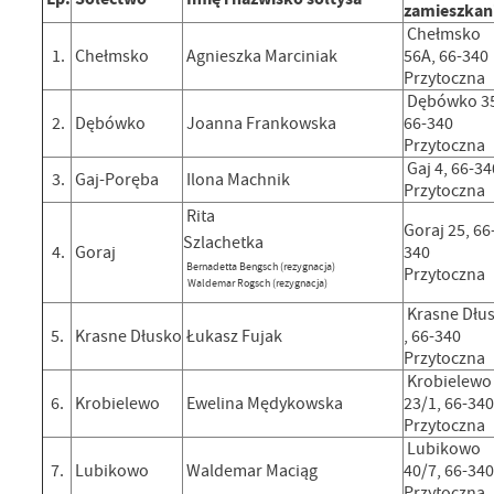
zamieszkan
Chełmsko
1.
Chełmsko
Agnieszka Marciniak
56A, 66-340
Przytoczna
Dębówko 3
2.
Dębówko
Joanna Frankowska
66-340
Przytoczna
Gaj 4, 66-34
3.
Gaj-Poręba
Ilona Machnik
Przytoczna
Rita
Goraj 25, 66
Szlachetka
4.
Goraj
340
Bernadetta Bengsch (rezygnacja)
Przytoczna
Waldemar Rogsch (rezygnacja)
Krasne Dłu
5.
Krasne Dłusko
Łukasz Fujak
, 66-340
Przytoczna
Krobielewo
6.
Krobielewo
Ewelina Mędykowska
23/1, 66-34
Przytoczna
Lubikowo
7.
Lubikowo
Waldemar Maciąg
40/7, 66-34
Przytoczna