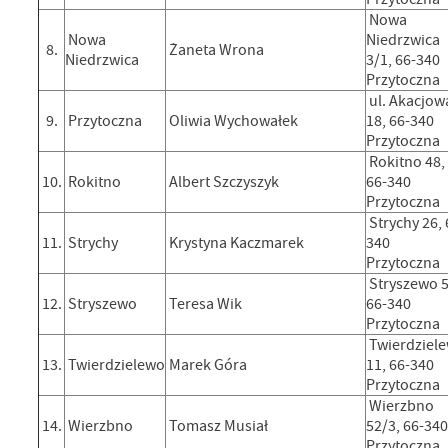
Nowa
Nowa
Niedrzwica
8.
Żaneta Wrona
Niedrzwica
3/1, 66-340
Przytoczna
ul. Akacjow
9.
Przytoczna
Oliwia Wychowałek
18, 66-340
Przytoczna
Rokitno 48,
10.
Rokitno
Albert Szczyszyk
66-340
Przytoczna
Strychy 26, 
11.
Strychy
Krystyna Kaczmarek
340
Przytoczna
Stryszewo 5
12.
Stryszewo
Teresa Wik
66-340
Przytoczna
Twierdziel
13.
Twierdzielewo
Marek Góra
11, 66-340
Przytoczna
Wierzbno
14.
Wierzbno
Tomasz Musiał
52/3, 66-34
Przytoczna