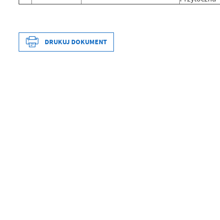
DRUKUJ DOKUMENT
Data wytworzenia
Wytworzył
Data opublikowania
Opublikował
Data ostatniej aktualizacji
Ostatnio zaktualizował