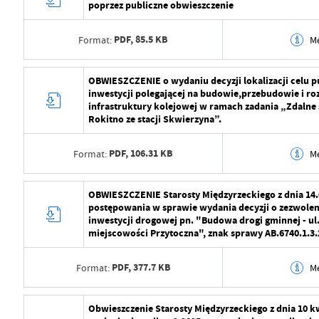
poprzez publiczne obwieszczenie
PDF,
85.5 KB
Format:
M
Data wytworzenia
2026-01-19 15:15:
OBWIESZCZENIE o wydaniu decyzji lokalizacji celu p
inwestycji polegającej na budowie,przebudowie i r
Wytworzył
Krzysztof Cebula
infrastruktury kolejowej w ramach zadania „Zdalne 
Rokitno ze stacji Skwierzyna”.
Data opublikowania
2026-01-19 15:17:
PDF,
106.31 KB
Format:
M
Opublikował
Justyna Kuchary
Data ostatniej aktualizacji
2026-01-19 15:20:
Data wytworzenia
2025-10-06 15:23:
OBWIESZCZENIE Starosty Międzyrzeckiego z dnia 14.0
postępowania w sprawie wydania decyzji o zezwoleni
Ostatnio zaktualizował
Justyna Kuchary
Wytworzył
Katarzyna Proche
inwestycji drogowej pn. "Budowa drogi gminnej - ul
miejscowości Przytoczna", znak sprawy AB.6740.1.3
Data opublikowania
2025-10-06 15:24:
PDF,
377.7 KB
Format:
M
Opublikował
Justyna Kuchary
Data ostatniej aktualizacji
2025-10-06 15:26:
Data wytworzenia
2025-05-16 17:15:
Obwieszczenie Starosty Międzyrzeckiego z dnia 10 kw